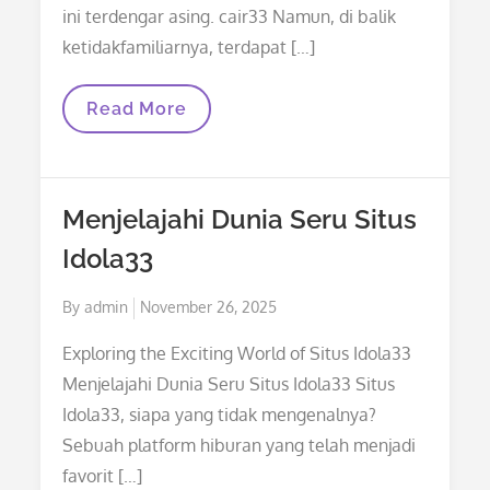
ini terdengar asing. cair33 Namun, di balik
ketidakfamiliarnya, terdapat […]
Menelusuri
Read More
Keunikan
Cair33
Menjelajahi Dunia Seru Situs
Idola33
Posted
By
admin
November 26, 2025
on
Exploring the Exciting World of Situs Idola33
Menjelajahi Dunia Seru Situs Idola33 Situs
Idola33, siapa yang tidak mengenalnya?
Sebuah platform hiburan yang telah menjadi
favorit […]