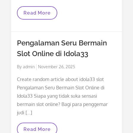
Menjelajahi
Read More
Dunia
Seru
Situs
Idola33
Pengalaman Seru Bermain
Slot Online di Idola33
Posted
By
admin
November 26, 2025
on
Create random article about idola33 slot
Pengalaman Seru Bermain Slot Online di
Idola33 Siapa yang tidak suka sensasi
bermain slot online? Bagi para penggemar
judi […]
Pengalaman
Read More