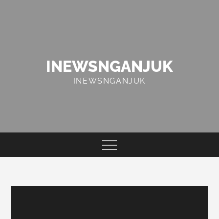
Skip
to
content
INEWSNGANJUK
INEWSNGANJUK