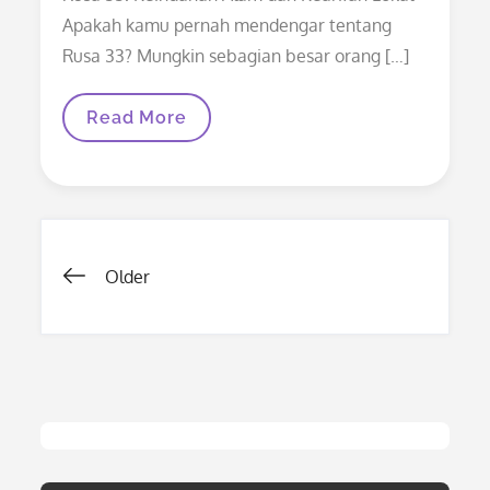
Apakah kamu pernah mendengar tentang
Rusa 33? Mungkin sebagian besar orang […]
Rusa
Read More
33:
Keindahan
Alam
Dan
Kearifan
Lokal
Posts
Older
navigation