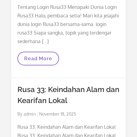
on
Tentang Login Rusa33 Menapaki Dunia Login
Rusa33 Halo, pembaca setia! Mari kita jelajahi
dunia login Rusa33 bersama-sama. login
rusa33 Siapa sangka, topik yang terdengar
sederhana […]
Menapaki
Read More
Dunia
Login
Rusa33
Rusa 33: Keindahan Alam dan
Kearifan Lokal
Posted
By
admin
November 18, 2025
on
Rusa 33: Keindahan Alam dan Kearifan Lokal
Rusa 33: Keindahan Alam dan Kearifan Lokal