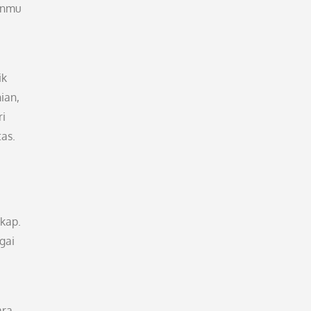
ianmu
ik
ian,
ri
tas.
gkap.
gai
ara