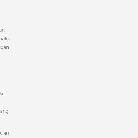
kan
balik
ngan
ari
yang
Atau