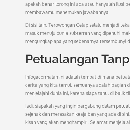
apakah benar lorong ini ada atau hanyalah ilusi 
membawamu menemukan jawabannya.
Di sisi lain, Terowongan Gelap selalu menjadi te
masuk menuju dunia subterran yang dipenuhi ma
mengungkap apa yang sebenarnya tersembunyi di 
Petualangan Tanp
Infogacormalamini adalah tempat di mana petualan
cerita yang kita temui, semuanya adalah bagian 
menjelajahi dunia ini, karena siapa tahu, di bali
Jadi, siapakah yang ingin bergabung dalam petual
sejenak dan merasakan keajaiban yang ada di sini. 
kisah yang akan menghampiri. Selamat menjelajah,