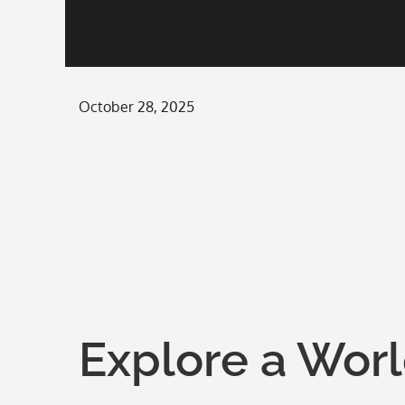
Posted
October 28, 2025
on
Explore a Worl