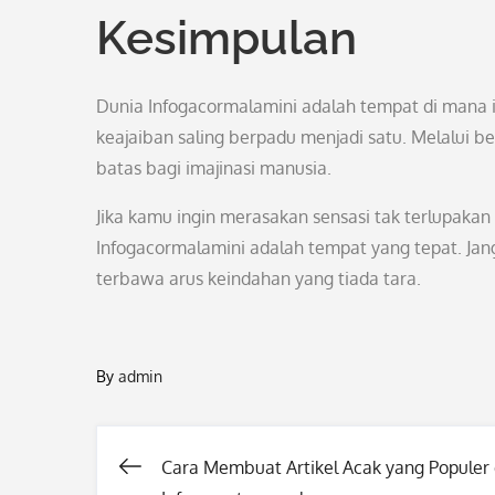
Kesimpulan
Dunia Infogacormalamini adalah tempat di mana 
keajaiban saling berpadu menjadi satu. Melalui be
batas bagi imajinasi manusia.
Jika kamu ingin merasakan sensasi tak terlupak
Infogacormalamini adalah tempat yang tepat. Jang
terbawa arus keindahan yang tiada tara.
By
admin
Cara Membuat Artikel Acak yang Populer 
Post