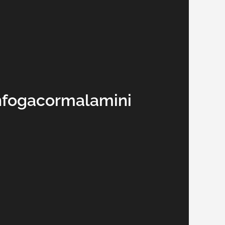
Infogacormalamini