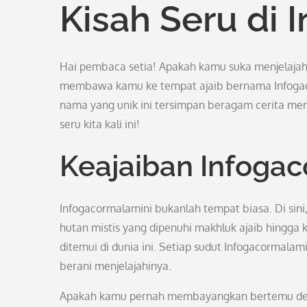
Kisah Seru di 
Hai pembaca setia! Apakah kamu suka menjelajahi d
membawa kamu ke tempat ajaib bernama Infoga
nama yang unik ini tersimpan beragam cerita mena
seru kita kali ini!
Keajaiban Infoga
Infogacormalamini bukanlah tempat biasa. Di sini
hutan mistis yang dipenuhi makhluk ajaib hingga k
ditemui di dunia ini. Setiap sudut Infogacorma
berani menjelajahinya.
Apakah kamu pernah membayangkan bertemu denga