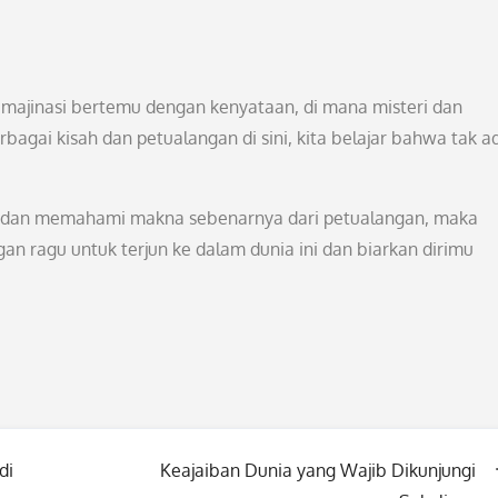
imajinasi bertemu dengan kenyataan, di mana misteri dan
rbagai kisah dan petualangan di sini, kita belajar bahwa tak a
an dan memahami makna sebenarnya dari petualangan, maka
an ragu untuk terjun ke dalam dunia ini dan biarkan dirimu
di
Keajaiban Dunia yang Wajib Dikunjungi