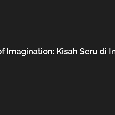
of Imagination: Kisah Seru di 