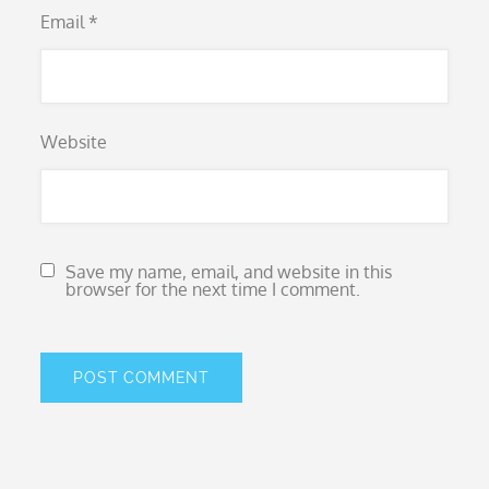
Email
*
Website
Save my name, email, and website in this
browser for the next time I comment.