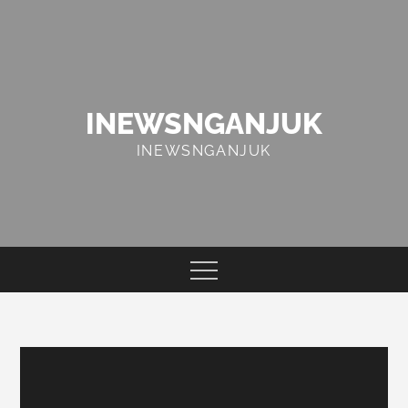
Skip
to
content
INEWSNGANJUK
INEWSNGANJUK