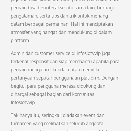
pemain bisa berinteraksi satu sama lain, berbagi
pengalaman, serta tips dan trik untuk menang
dalam berbagai permainan. Hal ini menciptakan
atmosfer yang hangat dan mendukung di dalam
platform.
Admin dan customer service di Infoslotvvip juga
terkenal responsif dan siap membantu apabila para
pemain mengalami kendala atau memiliki
pertanyaan seputar penggunaan platform. Dengan
begitu, para pengguna merasa didukung dan
dihargai sebagai bagian dari komunitas
Infoslotvvip.
Tak hanya itu, seringkali diadakan event dan
turnamen yang melibatkan seluruh anggota