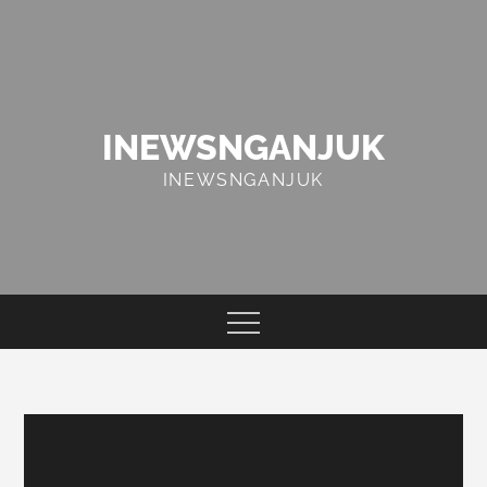
Skip
to
content
INEWSNGANJUK
INEWSNGANJUK