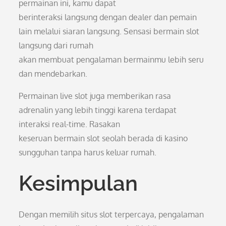
permainan ini, kamu dapat
berinteraksi langsung dengan dealer dan pemain
lain melalui siaran langsung. Sensasi bermain slot
langsung dari rumah
akan membuat pengalaman bermainmu lebih seru
dan mendebarkan.
Permainan live slot juga memberikan rasa
adrenalin yang lebih tinggi karena terdapat
interaksi real-time. Rasakan
keseruan bermain slot seolah berada di kasino
sungguhan tanpa harus keluar rumah.
Kesimpulan
Dengan memilih situs slot terpercaya, pengalaman