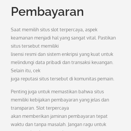
Pembayaran
Saat memilih situs slot terpercaya, aspek
keamanan menjadi hal yang sangat vital. Pastikan
situs tersebut memiliki
lisensi resmi dan sistem enkripsi yang kuat untuk
melindungi data pribadi dan transaksi keuangan.
Selain itu, cek
juga reputasi situs tersebut di komunitas pemain.
Penting juga untuk memastikan bahwa situs
memiliki kebijakan pembayaran yang jelas dan
transparan. Slot terpercaya
akan memberikan jaminan pembayaran tepat
waktu dan tanpa masalah. Jangan ragu untuk