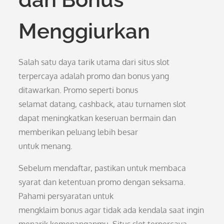
Menggiurkan
Salah satu daya tarik utama dari situs slot
terpercaya adalah promo dan bonus yang
ditawarkan. Promo seperti bonus
selamat datang, cashback, atau turnamen slot
dapat meningkatkan keseruan bermain dan
memberikan peluang lebih besar
untuk menang.
Sebelum mendaftar, pastikan untuk membaca
syarat dan ketentuan promo dengan seksama.
Pahami persyaratan untuk
mengklaim bonus agar tidak ada kendala saat ingin