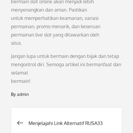
bermain slot online akan menjadi lebih
menyenangkan dan aman. Pastikan
untuk memperhatikan keamanan, variasi
permainan, promo menarik, dan keseruan
permainan live slot yang ditawarkan oleh
situs.
Jangan lupa untuk bermain dengan bijak dan tetap
mengontrol diri. Semoga artikel ini bermanfaat dan
selamat
bermain!
By
admin
Post
Menjelajahi Link Alternatif RUSA33