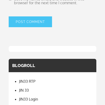
browser for the next time I comment.
BLOGROLL
JIN33 RTP
JIN 33
JIN33 Login