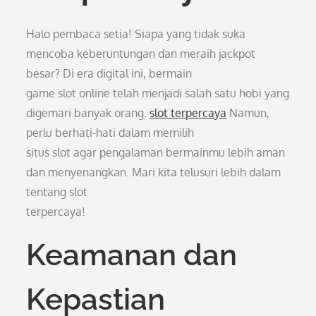
Halo pembaca setia! Siapa yang tidak suka
mencoba keberuntungan dan meraih jackpot
besar? Di era digital ini, bermain
game slot online telah menjadi salah satu hobi yang
digemari banyak orang.
slot terpercaya
Namun,
perlu berhati-hati dalam memilih
situs slot agar pengalaman bermainmu lebih aman
dan menyenangkan. Mari kita telusuri lebih dalam
tentang slot
terpercaya!
Keamanan dan
Kepastian