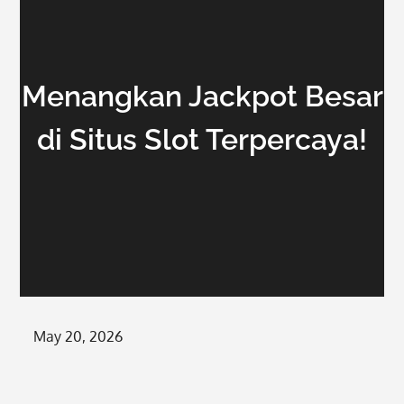
Menangkan Jackpot Besar
di Situs Slot Terpercaya!
Posted
May 20, 2026
on