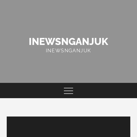
Skip
to
content
INEWSNGANJUK
INEWSNGANJUK