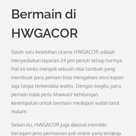
Bermain di
HWGACOR
Salah satu kelebihan utama HWGACOR adalah
menyediakan layanan 24 jam penuh setiap harinya.
Hal ini tentu menjadi sebuah nilai tambah yang
membuat para pemain bisa mengakses situs kapan
saja tanpa terkendala waktu. Dengan begitu, para
pemain tidak perlu khawatir kehilangan
kesempatan untuk bermain meskipun sudah larut
malam.
Selain itu, HWGACOR juga dikenal memiliki
beragam jenis permainan judi online yang lengkap.