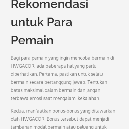
Rekomendasi
untuk Para
Pemain
Bagi para pemain yang ingin mencoba bermain di
HWGACOR, ada beberapa hal yang perlu
diperhatikan. Pertama, pastikan untuk selalu
bermain secara bertanggung jawab. Tentukan
batas maksimal dalam bermain dan jangan
terbawa emosi saat mengalami kekalahan.
Kedua, manfaatkan bonus-bonus yang ditawarkan
oleh HWGACOR. Bonus tersebut dapat menjadi
tambahan modal bermain atau peluang untuk