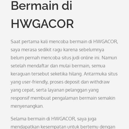
Bermain di
HWGACOR
Saat pertama kali mencoba bermain di HWGACOR,
saya merasa sedikit ragu karena sebelumnya
belum pernah mencoba situs judi online ini. Namun
setelah mendaftar dan mulai bermain, semua
keraguan tersebut seketika hilang. Antarmuka situs
yang user-friendly, proses deposit dan withdraw
yang cepat, serta layanan pelanggan yang
responsif membuat pengalaman bermain semakin
menyenangkan.
Selama bermain di HWGACOR, saya juga
mendapatkan kesempatan untuk bertemu dengan