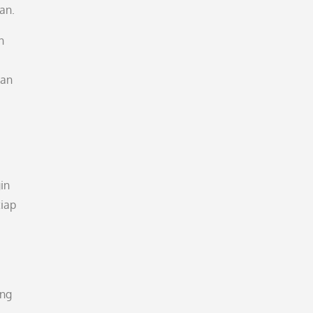
an.
n
kan
in
iap
ang