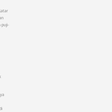
latar
an
puji-
k
aya
di