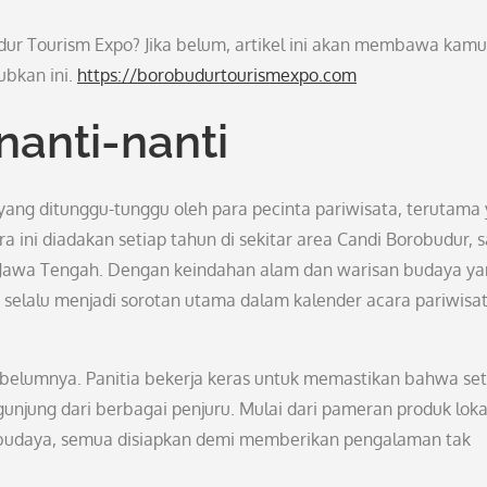
r Tourism Expo? Jika belum, artikel ini akan membawa kamu
ubkan ini.
https://borobudurtourismexpo.com
nanti-nanti
ang ditunggu-tunggu oleh para pecinta pariwisata, terutama
a ini diadakan setiap tahun di sekitar area Candi Borobudur, s
g, Jawa Tengah. Dengan keindahan alam dan warisan budaya y
selalu menjadi sorotan utama dalam kalender acara pariwisa
 sebelumnya. Panitia bekerja keras untuk memastikan bahwa set
gunjung dari berbagai penjuru. Mulai dari pameran produk loka
n budaya, semua disiapkan demi memberikan pengalaman tak