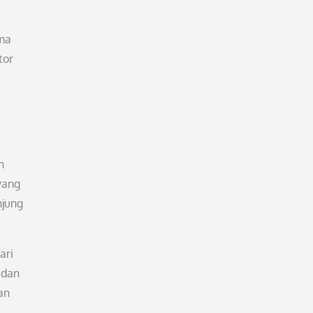
ama
tor
n
yang
njung
ari
 dan
an