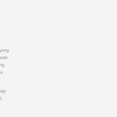
 yang
alah
ang
ta
iap
l,