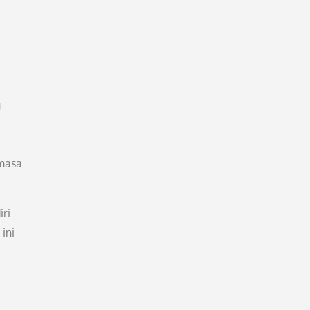
.
 masa
iri
ini