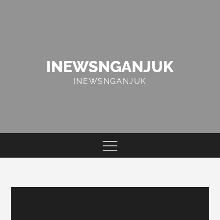
Skip
to
content
INEWSNGANJUK
INEWSNGANJUK