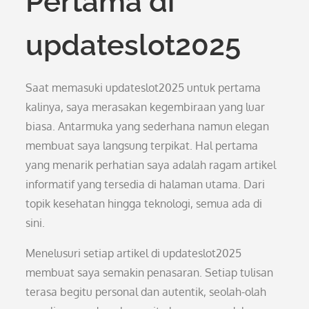
Pertama di
updateslot2025
Saat memasuki updateslot2025 untuk pertama
kalinya, saya merasakan kegembiraan yang luar
biasa. Antarmuka yang sederhana namun elegan
membuat saya langsung terpikat. Hal pertama
yang menarik perhatian saya adalah ragam artikel
informatif yang tersedia di halaman utama. Dari
topik kesehatan hingga teknologi, semua ada di
sini.
Menelusuri setiap artikel di updateslot2025
membuat saya semakin penasaran. Setiap tulisan
terasa begitu personal dan autentik, seolah-olah