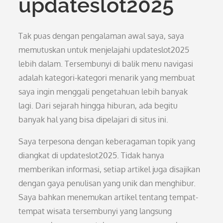
updateslot2025
Tak puas dengan pengalaman awal saya, saya
memutuskan untuk menjelajahi updateslot2025
lebih dalam. Tersembunyi di balik menu navigasi
adalah kategori-kategori menarik yang membuat
saya ingin menggali pengetahuan lebih banyak
lagi. Dari sejarah hingga hiburan, ada begitu
banyak hal yang bisa dipelajari di situs ini.
Saya terpesona dengan keberagaman topik yang
diangkat di updateslot2025. Tidak hanya
memberikan informasi, setiap artikel juga disajikan
dengan gaya penulisan yang unik dan menghibur.
Saya bahkan menemukan artikel tentang tempat-
tempat wisata tersembunyi yang langsung