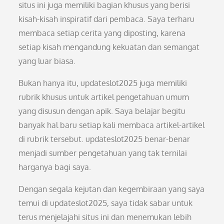
situs ini juga memiliki bagian khusus yang berisi
kisah-kisah inspiratif dari pembaca. Saya terharu
membaca setiap cerita yang diposting, karena
setiap kisah mengandung kekuatan dan semangat
yang luar biasa.
Bukan hanya itu, updateslot2025 juga memiliki
rubrik khusus untuk artikel pengetahuan umum
yang disusun dengan apik. Saya belajar begitu
banyak hal baru setiap kali membaca artikel-artikel
di rubrik tersebut. updateslot2025 benar-benar
menjadi sumber pengetahuan yang tak ternilai
harganya bagi saya.
Dengan segala kejutan dan kegembiraan yang saya
temui di updateslot2025, saya tidak sabar untuk
terus menjelajahi situs ini dan menemukan lebih