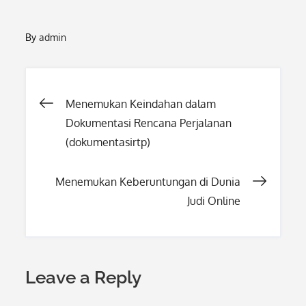
By
admin
Post
Menemukan Keindahan dalam
Dokumentasi Rencana Perjalanan
navigation
(dokumentasirtp)
Menemukan Keberuntungan di Dunia
Judi Online
Leave a Reply