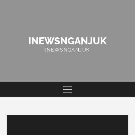
Skip
to
content
INEWSNGANJUK
INEWSNGANJUK