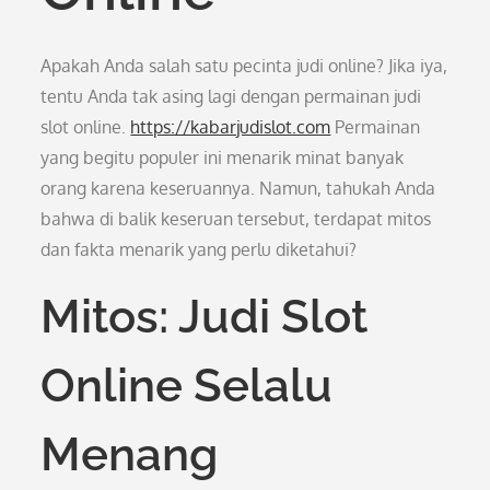
Apakah Anda salah satu pecinta judi online? Jika iya,
tentu Anda tak asing lagi dengan permainan judi
slot online.
https://kabarjudislot.com
Permainan
yang begitu populer ini menarik minat banyak
orang karena keseruannya. Namun, tahukah Anda
bahwa di balik keseruan tersebut, terdapat mitos
dan fakta menarik yang perlu diketahui?
Mitos: Judi Slot
Online Selalu
Menang