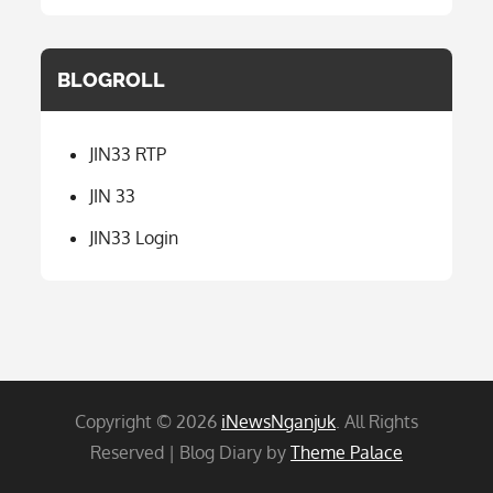
BLOGROLL
JIN33 RTP
JIN 33
JIN33 Login
Copyright © 2026
iNewsNganjuk
. All Rights
Reserved | Blog Diary by
Theme Palace