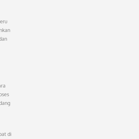
seru
inkan
dan
ara
roses
idang
at di