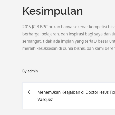
Kesimpulan
2016 JCIB BPC bukan hanya sekedar kompetisi bis
berharga, pelajaran, dan inspirasi bagi saya dan 
semangat, tidak ada impian yang terlalu besar un
meraih kesuksesan di dunia bisnis, dan kami be
By
admin
Menemukan Keajaiban di Doctor Jesus To
Post
Vasquez
navigation