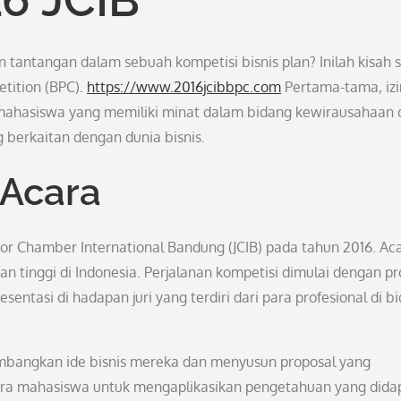
antangan dalam sebuah kompetisi bisnis plan? Inilah kisah 
etition (BPC).
https://www.2016jcibbpc.com
Pertama-tama, iz
 mahasiswa yang memiliki minat dalam bidang kewirausahaan 
g berkaitan dengan dunia bisnis.
 Acara
nior Chamber International Bandung (JCIB) pada tahun 2016. Ac
uan tinggi di Indonesia. Perjalanan kompetisi dimulai dengan p
sentasi di hadapan juri yang terdiri dari para profesional di b
mbangkan ide bisnis mereka dan menyusun proposal yang
para mahasiswa untuk mengaplikasikan pengetahuan yang didap