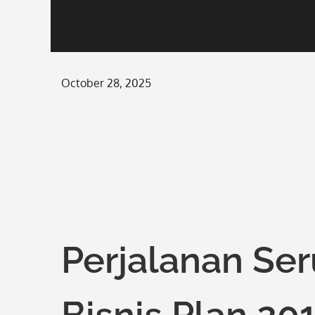
Posted
October 28, 2025
on
Perjalanan Ser
Bisnis Plan 20