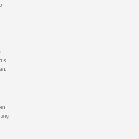
a
m
rus
an.
gan
yang
a