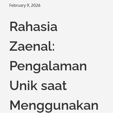
Posted
February 9, 2026
on
Rahasia
Zaenal:
Pengalaman
Unik saat
Menggunakan