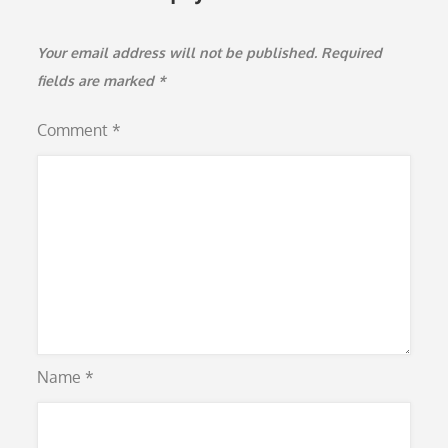
Your email address will not be published.
Required
fields are marked
*
Comment
*
Name
*