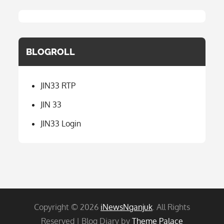
BLOGROLL
JIN33 RTP
JIN 33
JIN33 Login
Copyright © 2026
iNewsNganjuk
. All Rights
Reserved | Blog Diary by
Theme Palace