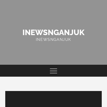
Skip
to
content
INEWSNGANJUK
INEWSNGANJUK