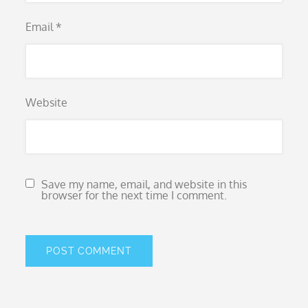
Email
*
Website
Save my name, email, and website in this
browser for the next time I comment.