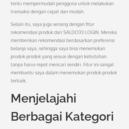
tentu mempermudah pengguna untuk melakukan
transaksi dengan cepat dan mudah.
Selain itu, saya juga senang dengan fitur
rekomendasi produk dari SALDO33 LOGIN. Mereka
memberikan rekomendasi berdasarkan preferensi
belanja saya, sehingga saya bisa menemukan
produk-produk yang sesuai dengan kebutuhan
tanpa harus repot mencari sendiri. Fitur ini sangat
membantu saya dalam menemukan produk-produk
terbaik.
Menjelajahi
Berbagai Kategori