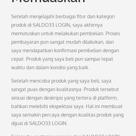
Setelah menjelajahi berbagai fitur dan kategori
produk di SALDO33 LOGIN, saya akhirnya
memutuskan untuk melakukan pembelian. Proses
pembayaran pun sangat mudah dilakukan, dan
saya mendapatkan konfirmasi pembelian dengan
cepat. Produk yang saya beli pun sampai tepat
waktu dan dalam kondisi yang baik.
Setelah mencoba produk yang saya beli, saya
sangat puas dengan kualitasnya. Produk tersebut
sesuai dengan deskripsi yang tertera di platform,
bahkan melebihi ekspektasi saya. Hal ini membuat
saya semakin percaya dengan kualitas produk yang
dijual di SALDO33 LOGIN.