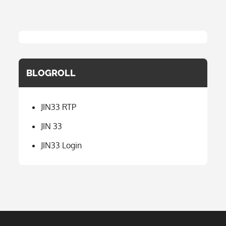
BLOGROLL
JIN33 RTP
JIN 33
JIN33 Login