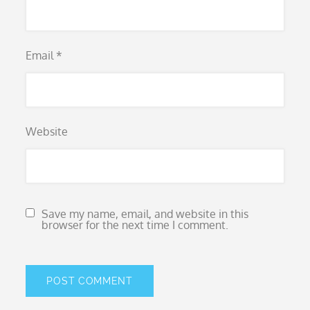
Email
*
Website
Save my name, email, and website in this
browser for the next time I comment.