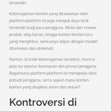
tersendiri.
Keberagaman konten yang ditawarkan oleh
platform-platform ini juga menjadi daya tarik
tersendiri bagi para pengguna. Mulai dari review
produk, vlog harian, hingga konten-konten lucu
yang menghibur, semuanya dapat dengan mudah
ditemukan dan dinikmati.
Namun, di balik keberagaman tersebut, muncul
pula isu seputar keamanan dan privasi pengguna.
Bagaimana platform-platform ini mengelola data
pribadi pengguna, serta sejauh mana konten-
konten yang disajikan aman dan sesuai?
Kontroversi di