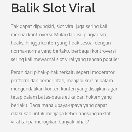
Balik Slot Viral
Tak dapat dipungkiri, slot viral juga sering kali
menuai kontroversi. Mulai dari isu plagiarism,
hoaks, hingga konten yang tidak sesuai dengan
norma-norma yang berlaku, berbagai kontroversi
sering kali mewarnai slot viral yang tengah populer.
Peran dari pihak-pihak terkait, seperti moderator
platform dan pemerintah, menjadi krusial dalam
mengendalikan konten-konten yang disajikan agar
tetap dalam batas-batas etika dan hukum yang
berlaku. Bagaimana upaya-upaya yang dapat
dilakukan untuk menjaga keberlangsungan slot
viral tanpa merugikan banyak pihak?