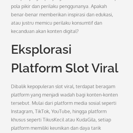
pola pikir dan perilaku penggunanya. Apakah
benar-benar memberikan inspirasi dan edukasi,
atau justru memicu perilaku konsumtif dan
kecanduan akan konten digital?
Eksplorasi
Platform Slot Viral
Dibalik kepopuleran slot viral, terdapat beragam
platform yang menjadi wadah bagi konten-konten
tersebut. Mulai dari platform media sosial seperti
Instagram, TikTok, YouTube, hingga platform
khusus seperti TikusKecil atau KudaGila, setiap
platform memiliki keunikan dan daya tarik