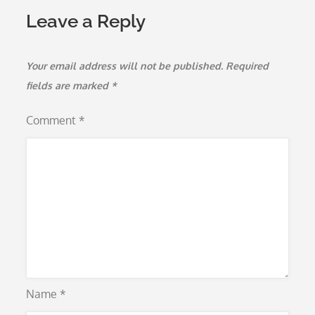
Leave a Reply
Your email address will not be published.
Required
fields are marked
*
Comment
*
Name
*