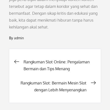
tersebut agar tetap dalam koridor yang sehat dan
bermanfaat. Dengan sikap kritis dan edukasi yang
baik, kita dapat menikmati hiburan tanpa harus
kehilangan akal sehat.
By
admin
Post
Rangkuman Slot Online: Pengalaman
Bermain dan Tips Menang
navigation
Rangkuman Slot: Bermain Mesin Slot
dengan Lebih Menyenangkan