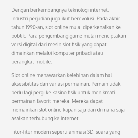
Dengan berkembangnya teknologi internet,
industri perjudian juga ikut berevolusi. Pada akhir
tahun 1990-an, slot online mulai diperkenalkan ke
publik. Para pengembang game mulai menciptakan
versi digital dari mesin slot fisik yang dapat
dimainkan melalui komputer pribadi atau
perangkat mobile.
Slot online menawarkan kelebihan dalam hal
aksesibilitas dan variasi permainan. Pemain tidak
perlu lagi pergi ke kasino fisik untuk menikmati
permainan favorit mereka. Mereka dapat
memainkan slot online kapan saja dan di mana saja
asalkan terhubung ke internet.
Fitur-fitur modern seperti animasi 3D, suara yang