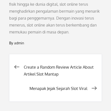
fisik hingga ke dunia digital, slot online terus
menghadirkan pengalaman bermain yang menarik
bagi para penggemarnya. Dengan inovasi terus
menerus, slot online akan terus berkembang dan
memukau pemain di masa depan.
By
admin
Post
Create a Random Review Article About
Artikel Slot Mantap
navigation
Menapak Jejak Sejarah Slot Viral