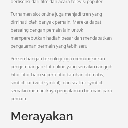
berlisensi dari film dan acara televisi populer.
Turnamen slot online juga menjadi tren yang
diminati oleh banyak pemain. Mereka dapat
bersaing dengan pemain lain untuk
memperebutkan hadiah besar dan mendapatkan
pengalaman bermain yang lebih seru.
Perkembangan teknologi juga memungkinkan
pengembangan slot online yang semakin canggih.
Fitur-fitur baru seperti fitur taruhan otomatis,
simbol liar (wild symbol), dan scatter symbol
semakin memperkaya pengalaman bermain para
pemain.
Merayakan