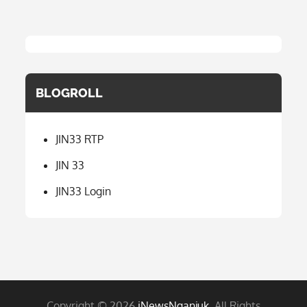
BLOGROLL
JIN33 RTP
JIN 33
JIN33 Login
Copyright © 2026
iNewsNganjuk
. All Rights