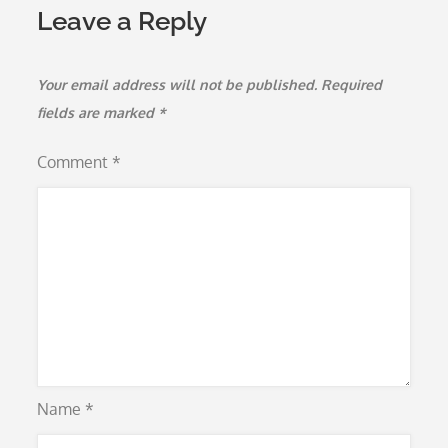
Leave a Reply
Your email address will not be published.
Required
fields are marked
*
Comment
*
Name
*