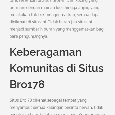
tarik tersendiri di Situs Bro178. Dari kucing yang
bermain dengan mainan lucu hingga anjing yang
melakukan trik-trik menggemaskan, semua dapat
dinikmati di situs ini. Tidak heran jika situs ini
menjadi sumber hiburan yang menggemaskan bagi
para pengunjungnya.
Keberagaman
Komunitas di Situs
Bro178
Situs Bro178 dikenal sebagai tempat yang
menyambut semua kalangan pecinta hewan, tidak
peduli dari latar belakang mana pun. Keberagaman