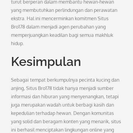
turut berperan dalam membantu hewan-hewan
yang membutuhkan perlindungan dan perawatan
ekstra. Hal ini mencerminkan komitmen Situs
Bro178 dalam menjadi agen perubahan yang
memperjuangkan keadilan bagi semua makhluk
hidup.
Kesimpulan
Sebagai tempat berkumpulnya pecinta kucing dan
anjing, Situs Bro178 tidak hanya menjadi sumber
informasi dan hiburan yang menyenangkan, tetapi
juga merupakan wadah untuk berbagi kasih dan
kepedulian terhadap hewan. Dengan komunitas
yang solid dan beragam konten yang menarik, situs
ini berhasil menciptakan lingkungan online yang