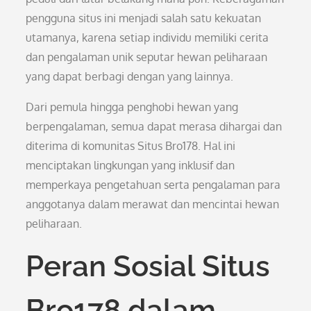
pengguna situs ini menjadi salah satu kekuatan
utamanya, karena setiap individu memiliki cerita
dan pengalaman unik seputar hewan peliharaan
yang dapat berbagi dengan yang lainnya.
Dari pemula hingga penghobi hewan yang
berpengalaman, semua dapat merasa dihargai dan
diterima di komunitas Situs Bro178. Hal ini
menciptakan lingkungan yang inklusif dan
memperkaya pengetahuan serta pengalaman para
anggotanya dalam merawat dan mencintai hewan
peliharaan.
Peran Sosial Situs
Bro178 dalam