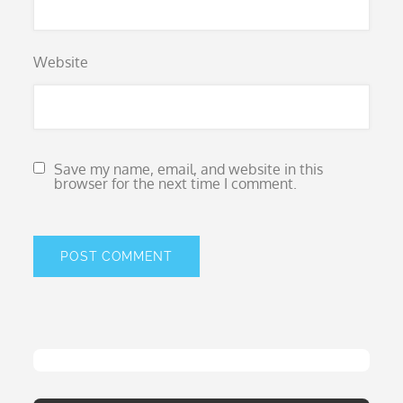
Website
Save my name, email, and website in this
browser for the next time I comment.