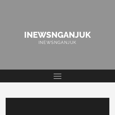
Skip
to
content
INEWSNGANJUK
INEWSNGANJUK