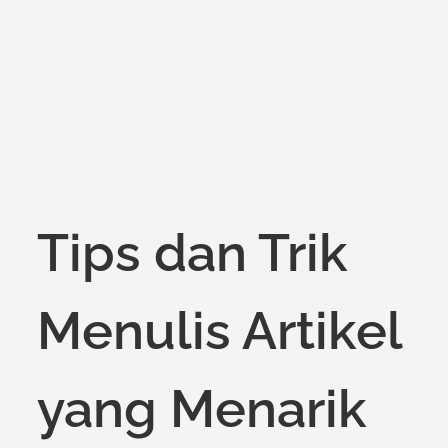
on
Tips dan Trik
Menulis Artikel
yang Menarik