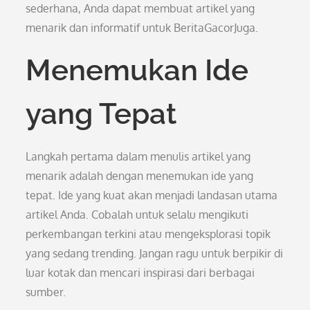
sederhana, Anda dapat membuat artikel yang
menarik dan informatif untuk BeritaGacorJuga.
Menemukan Ide
yang Tepat
Langkah pertama dalam menulis artikel yang
menarik adalah dengan menemukan ide yang
tepat. Ide yang kuat akan menjadi landasan utama
artikel Anda. Cobalah untuk selalu mengikuti
perkembangan terkini atau mengeksplorasi topik
yang sedang trending. Jangan ragu untuk berpikir di
luar kotak dan mencari inspirasi dari berbagai
sumber.