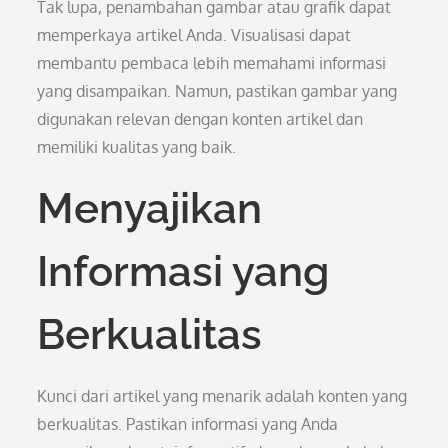
Tak lupa, penambahan gambar atau grafik dapat
memperkaya artikel Anda. Visualisasi dapat
membantu pembaca lebih memahami informasi
yang disampaikan. Namun, pastikan gambar yang
digunakan relevan dengan konten artikel dan
memiliki kualitas yang baik.
Menyajikan
Informasi yang
Berkualitas
Kunci dari artikel yang menarik adalah konten yang
berkualitas. Pastikan informasi yang Anda