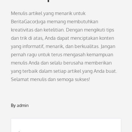
Menulis artikel yang menarik untuk
BeritaGacorJuga memang membutuhkan
kreativitas dan ketelitian. Dengan mengikuti tips
dan trik di atas, Anda dapat menciptakan konten
yang informatif, menarik, dan berkualitas. Jangan
pernah ragu untuk terus mengasah kemampuan
menulis Anda dan selalu berusaha memberikan
yang terbaik dalam setiap artikel yang Anda buat.
Selamat menulis dan semoga sukses!
By
admin