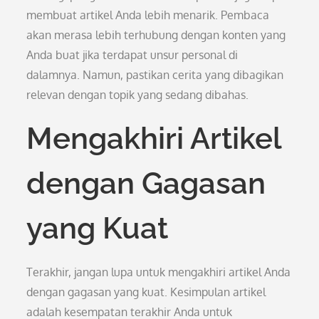
membuat artikel Anda lebih menarik. Pembaca
akan merasa lebih terhubung dengan konten yang
Anda buat jika terdapat unsur personal di
dalamnya. Namun, pastikan cerita yang dibagikan
relevan dengan topik yang sedang dibahas.
Mengakhiri Artikel
dengan Gagasan
yang Kuat
Terakhir, jangan lupa untuk mengakhiri artikel Anda
dengan gagasan yang kuat. Kesimpulan artikel
adalah kesempatan terakhir Anda untuk