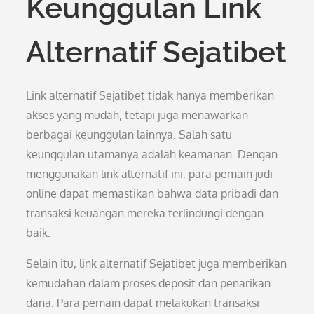
Keunggulan Link
Alternatif Sejatibet
Link alternatif Sejatibet tidak hanya memberikan
akses yang mudah, tetapi juga menawarkan
berbagai keunggulan lainnya. Salah satu
keunggulan utamanya adalah keamanan. Dengan
menggunakan link alternatif ini, para pemain judi
online dapat memastikan bahwa data pribadi dan
transaksi keuangan mereka terlindungi dengan
baik.
Selain itu, link alternatif Sejatibet juga memberikan
kemudahan dalam proses deposit dan penarikan
dana. Para pemain dapat melakukan transaksi