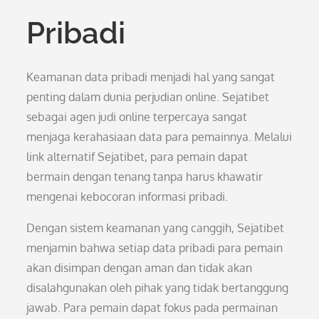
Pribadi
Keamanan data pribadi menjadi hal yang sangat
penting dalam dunia perjudian online. Sejatibet
sebagai agen judi online terpercaya sangat
menjaga kerahasiaan data para pemainnya. Melalui
link alternatif Sejatibet, para pemain dapat
bermain dengan tenang tanpa harus khawatir
mengenai kebocoran informasi pribadi.
Dengan sistem keamanan yang canggih, Sejatibet
menjamin bahwa setiap data pribadi para pemain
akan disimpan dengan aman dan tidak akan
disalahgunakan oleh pihak yang tidak bertanggung
jawab. Para pemain dapat fokus pada permainan