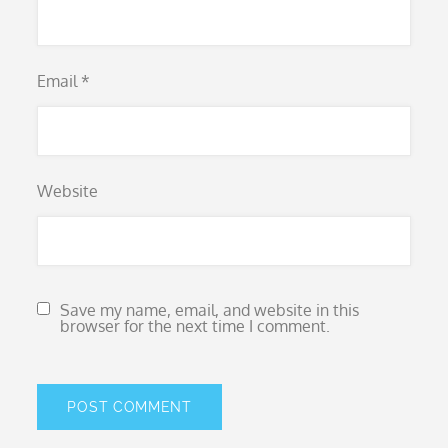
Email
*
Website
Save my name, email, and website in this
browser for the next time I comment.