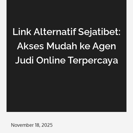
Link Alternatif Sejatibet:
Akses Mudah ke Agen
Judi Online Terpercaya
Posted
November 18, 2025